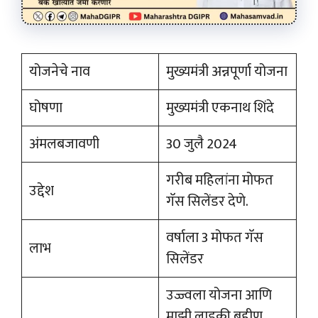
योजनेचे नाव
मुख्यमंत्री अन्नपूर्णा योजना
घोषणा
मुख्यमंत्री एकनाथ शिंदे
अंमलबजावणी
30 जुलै 2024
गरीब महिलांना मोफत
उद्देश
गॅस सिलेंडर देणे.
वर्षाला 3 मोफत गॅस
लाभ
सिलेंडर
उज्ज्वला योजना आणि
माझी लाडकी बहीण